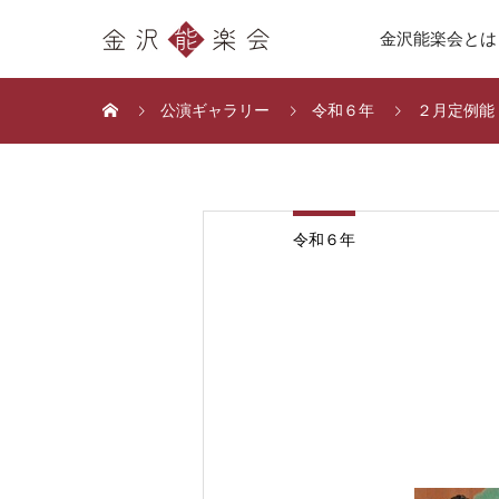
金沢能楽会とは
公演ギャラリー
令和６年
２月定例能
令和６年