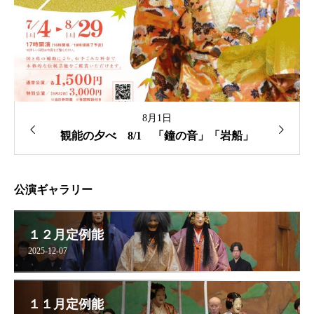
8月1日
観能の夕べ 8/1 「鐘の音」「岩船」
公演ギャラリー
１２月定例能
2025-12-07
１１月定例能