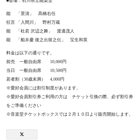
■会場：石川県立能楽堂
能 「景清」 髙橋右任
狂言 「入間川」 野村万蔵
能 「杜若 沢辺之舞」 渡邊茂人
能 「船弁慶 後之出留之伝」 宝生和英
料金は以下の通りです。
前売 一般自由席 10,000円
当日 一般自由席 10,500円
若者割（30歳未満） 4,000円
※愛好会員には割引制度があります。
※愛好会員割引券ご利用の方は チケット引換の際、必ず割引券
をご準備ください
※音楽堂チケットボックスでは２月１０日より販売開始します。