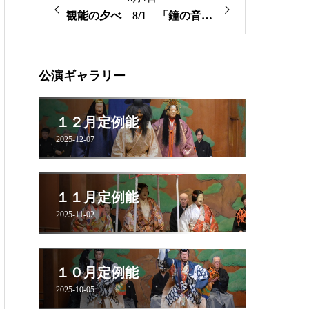
馬天狗 白頭」
観能の夕べ 8/1 「鐘の音」「岩船」
公演ギャラリー
１２月定例能
2025-12-07
１１月定例能
2025-11-02
１０月定例能
2025-10-05