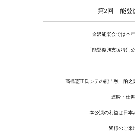
第2回 能登
金沢能楽会では本
「能登復興支援特別
高橋憲正氏シテの能「融 酌之
連吟・仕
本公演の利益は日本
皆様のご来