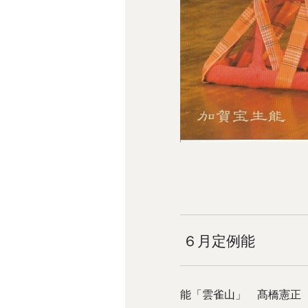
６月定例能
能「雲雀山」 髙橋憲正