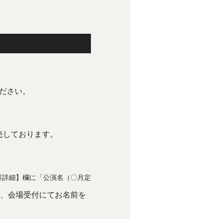
ください。
売しております。
容詳細】欄に
「公演名（〇月定
、会場受付にてお名前を
。