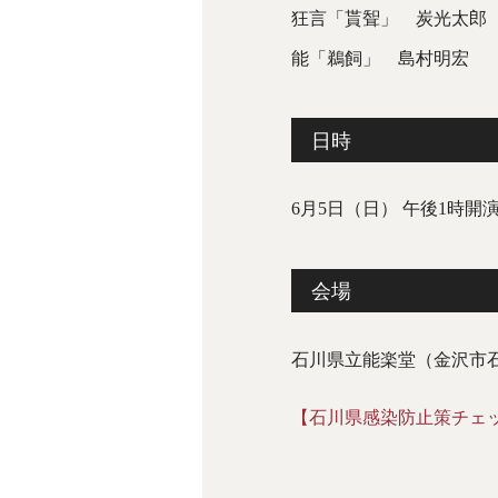
狂言「貰聟」 炭光太郎
能「鵜飼」 島村明宏
日時
6月5日（日） 午後1時開
会場
石川県立能楽堂（金沢市石引
【石川県感染防止策チェ