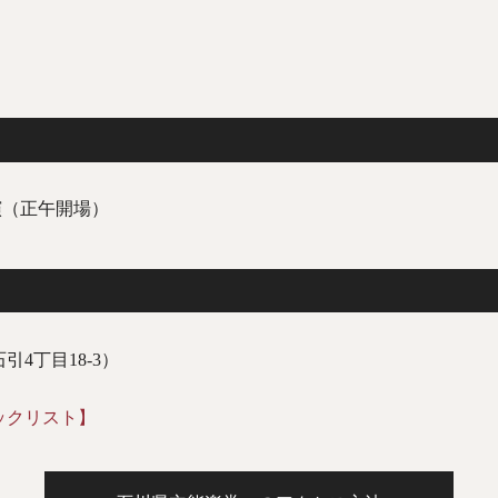
演（正午開場）
4丁目18-3）
ックリスト】