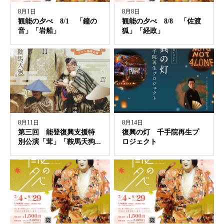
8月1日
8月8日
観能の夕べ 8/1 「鐘の
観能の夕べ 8/8 「佐渡
音」「岩船」
狐」「経政」
8月11日
8月14日
第三回 能登復興支援特
復興の灯 千手院再生プ
別公演「茸」「鞍馬天狗...
ロジェクト