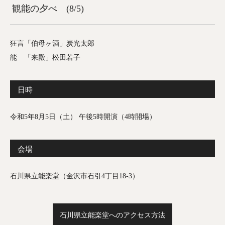
観能の夕べ (8/5)
狂言「伯母ヶ酒」炭光太郎
能 「来殿」松田若子
日時
令和5年8月5日（土） 午後5時開演（4時開場）
会場
石川県立能楽堂（金沢市石引4丁目18-3）
石川県立能楽堂へのアクセス方法