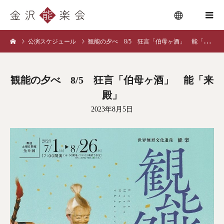
公演スケジュール
観能の夕べ 8/5 狂言「伯母ヶ酒」 能「来殿」
menu
観能の夕べ 8/5 狂言「伯母ヶ酒」 能「来
殿」
2023年8月5日