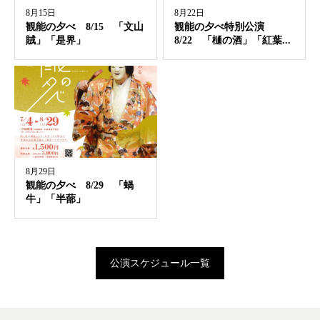
8月15日
8月22日
観能の夕べ 8/15 「文山
観能の夕べ特別公演
賊」「是界」
8/22 「樋の酒」「紅葉...
8月29日
観能の夕べ 8/29 「蝸
牛」「半蔀」
公演スケジュール一覧