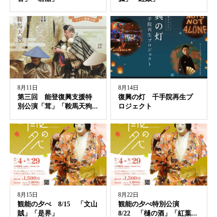
8月11日
8月14日
第三回 能登復興支援特
復興の灯 千手院再生プ
別公演「茸」「鞍馬天狗...
ロジェクト
8月15日
8月22日
観能の夕べ 8/15 「文山
観能の夕べ特別公演
賊」「是界」
8/22 「樋の酒」「紅葉...