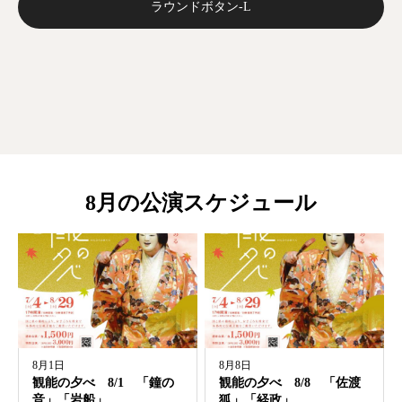
ラウンドボタン-L
8月の公演スケジュール
8月1日
8月8日
観能の夕べ 8/1 「鐘の
観能の夕べ 8/8 「佐渡
音」「岩船」
狐」「経政」