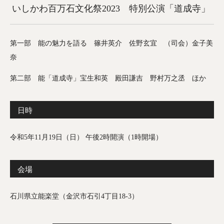
いしかわ百万石文化祭2023 特別公演「道成寺」
第一部 能の魅力を語る 篠井英介 佐野玄宜 （司会）金子美
奈
第二部 能「道成寺」宝生和英 殿田謙吉 野村万之丞 ほか
日時
令和5年11月19日（日） 午後2時開演（1時開場）
会場
石川県立能楽堂（金沢市石引4丁目18-3）