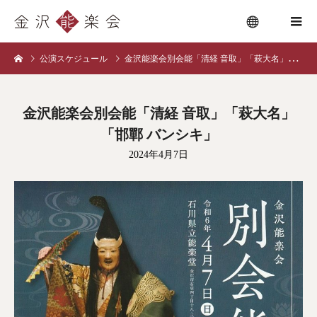
公演スケジュール
金沢能楽会別会能「清経 音取」「萩大名」「邯鄲 バンシキ」
menu
金沢能楽会別会能「清経 音取」「萩大名」
「邯鄲 バンシキ」
2024年4月7日