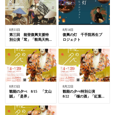
8月11日
8月14日
第三回 能登復興支援特
復興の灯 千手院再生プ
別公演「茸」「鞍馬天狗...
ロジェクト
8月15日
8月22日
観能の夕べ 8/15 「文山
観能の夕べ特別公演
賊」「是界」
8/22 「樋の酒」「紅葉...