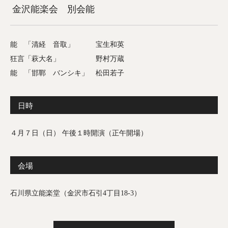
金沢能楽会 別会能
能 「清経 音取」 宝生和英
狂言「萩大名」 野村万蔵
能 「邯鄲 バンシキ」 松田若子
日時
４月７日（日） 午後１時開演（正午開場）
会場
石川県立能楽堂（金沢市石引4丁目18-3）