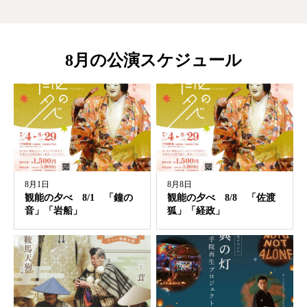
8月の公演スケジュール
8月1日
8月8日
観能の夕べ 8/1 「鐘の
観能の夕べ 8/8 「佐渡
音」「岩船」
狐」「経政」