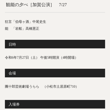
観能の夕べ［加賀公演］ 7/27
狂言「伯母ヶ酒」中尾史生
能 「岩船」高橋憲正
日時
令和6年7月27日（土） 午後5時開演（4時開場）
会場
團十郎芸術劇場うらら （小松市土居原町710）
入場券