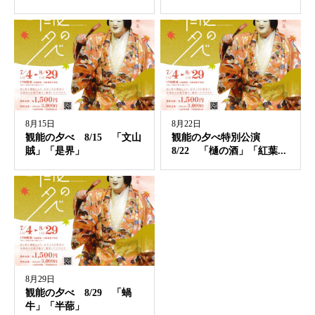
8月15日
8月22日
観能の夕べ 8/15 「文山
観能の夕べ特別公演
賊」「是界」
8/22 「樋の酒」「紅葉...
8月29日
観能の夕べ 8/29 「蝸
牛」「半蔀」