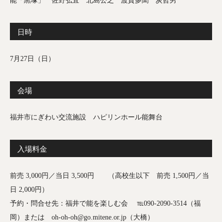
能「黒塚」 佐野弘宜 北島公之 渡貫多聞 炭哲男
日時
7月27日（日）
会場
福井市にぎわい交流施設 ハピリンホール能舞台
入場料金
前売 3,000円／当日 3,500円 （高校生以下 前売 1,500円／当
日 2,000円）
予約・問合せ先：福井で能を楽しむ会 ℡090-2090-3514（福
岡）または oh-oh-oh@go.mitene.or.jp（大橋）