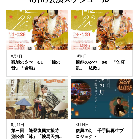
8月1日
8月8日
観能の夕べ 8/1 「鐘の
観能の夕べ 8/8 「佐渡
音」「岩船」
狐」「経政」
8月11日
8月14日
第三回 能登復興支援特
復興の灯 千手院再生プ
別公演「茸」「鞍馬天狗...
ロジェクト