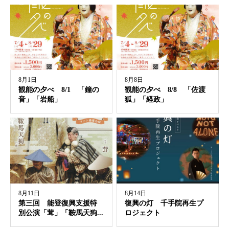
8月1日
8月8日
観能の夕べ 8/1 「鐘の
観能の夕べ 8/8 「佐渡
音」「岩船」
狐」「経政」
8月11日
8月14日
第三回 能登復興支援特
復興の灯 千手院再生プ
別公演「茸」「鞍馬天狗...
ロジェクト