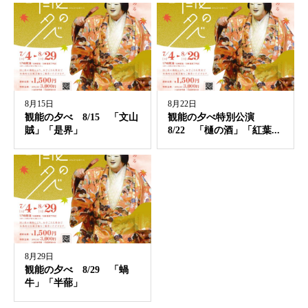
8月15日
8月22日
観能の夕べ 8/15 「文山
観能の夕べ特別公演
賊」「是界」
8/22 「樋の酒」「紅葉...
8月29日
観能の夕べ 8/29 「蝸
牛」「半蔀」